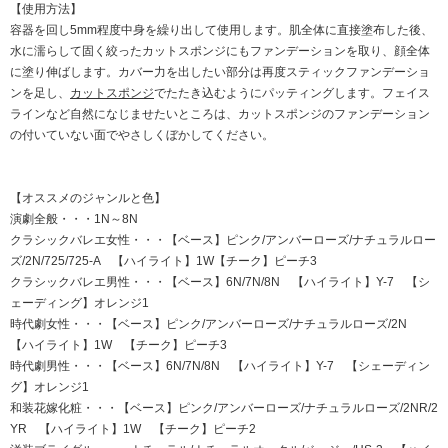
【使用方法】
容器を回し5mm程度中身を繰り出して使用します。肌全体に直接塗布した後、
水に濡らして固く絞ったカットスポンジにもファンデーションを取り、顔全体
に塗り伸ばします。カバー力を出したい部分は再度スティックファンデーショ
ンを足し、
カットスポンジ
でたたき込むようにパッティングします。フェイス
ラインなど自然になじませたいところは、カットスポンジのファンデーション
の付いていない面でやさしくぼかしてください。
【オススメのジャンルと色】
演劇全般・・・1N～8N
クラシックバレエ女性・・・【ベース】ピンク/アンバーローズ/ナチュラルロー
ズ/2N/725/725-A 【ハイライト】1W【チーク】ピーチ3
クラシックバレエ男性・・・【ベース】6N/7N/8N 【ハイライト】Y-7 【シ
ェーディング】オレンジ1
時代劇女性・・・【ベース】ピンク/アンバーローズ/ナチュラルローズ/2N
【ハイライト】1W 【チーク】ピーチ3
時代劇男性・・・【ベース】6N/7N/8N 【ハイライト】Y-7 【シェーディン
グ】オレンジ1
和装花嫁化粧・・・【ベース】ピンク/アンバーローズ/ナチュラルローズ/2NR/2
YR 【ハイライト】1W 【チーク】ピーチ2