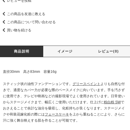
レビューを投稿
この商品を友達に教える
この商品について問い合わせる
買い物を続ける
商品説明
イメージ
レビュー(0)
直径30mm 高さ83mm 容量16g
スティック状の油性ファンデーションです。
グリースペイント
よりも自然な付
きで、適度なカバー力が必要な際のベースメイクに向いています。手を汚さず
に使用でき、テレビや映画などの撮影現場でよく使用されています。日常使い
からステージメイクまで、幅広くご使用いただけます。仕上げに
粉白粉 SW
で
おさえることで余計な油分を吸収し、化粧持ちが良くなります。ステージメイ
クや和装花嫁化粧の際には
フェースケーキ
を上から重ねることにより、さらに
汗に強く舞台映えする肌を作ることが可能です。