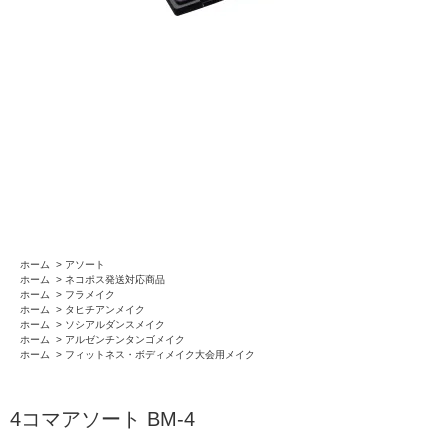
ホーム
>
アソート
ホーム
>
ネコポス発送対応商品
ホーム
>
フラメイク
ホーム
>
タヒチアンメイク
ホーム
>
ソシアルダンスメイク
ホーム
>
アルゼンチンタンゴメイク
ホーム
>
フィットネス・ボディメイク大会用メイク
4コマアソート BM-4