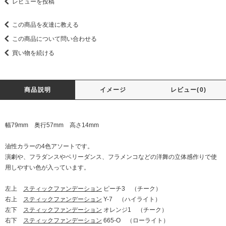
レビューを投稿
この商品を友達に教える
この商品について問い合わせる
買い物を続ける
商品説明
イメージ
レビュー(0)
幅79mm 奥行57mm 高さ14mm
油性カラーの4色アソートです。
演劇や、フラダンスやベリーダンス、フラメンコなどの洋舞の立体感作りで使
用しやすい色が入っています。
左上
スティックファンデーション
ピーチ3 （チーク）
右上
スティックファンデーション
Y-7 （ハイライト）
左下
スティックファンデーション
オレンジ1 （チーク）
右下
スティックファンデーション
665-O （ローライト）