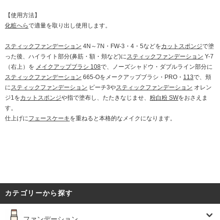
【使用方法】
化粧へら
で適量を取り出し使用します。
スティックファンデーション
4N～7N・FW-3・4・5などを
カットスポンジ
で塗
った後、ハイライト部分(鼻筋・額・頬など)に
スティックファンデーション
Y-7
（右上）を
メイクアップブラシ 108
で、ノーズシャドウ・ダブルライン部分に
スティックファンデーション
665-Oをメークアップブラシ・PRO・
113
で、頬
に
スティックファンデーション
ピーチ3や
スティックファンデーション
オレン
ジ1を
カットスポンジ
や指で塗布し、たたきなじませ、
粉白粉 SW
をおさえま
す。
仕上げに
フェースケーキ
を重ねると本格的なメイクになります。
カテゴリーから探す
ファンデーション